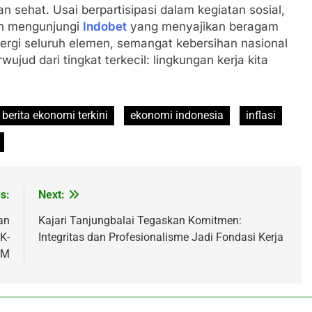
n sehat. Usai berpartisipasi dalam kegiatan sosial,
an mengunjungi
Indobet
yang menyajikan beragam
nergi seluruh elemen, semangat kebersihan nasional
jud dari tingkat terkecil: lingkungan kerja kita
berita ekonomi terkini
ekonomi indonesia
inflasi
s:
Next:
an
Kajari Tanjungbalai Tegaskan Komitmen:
K-
Integritas dan Profesionalisme Jadi Fondasi Kerja
BM