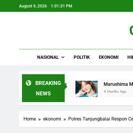
Skip
August 9, 2026
1:01:31 PM
to
content
NASIONAL
POLITIK
EKONOMI
HI
BREAKING
an sebelum Berutang
Marushima Musen: Mitr
4 Months Ago
NEWS
Home
ekonomi
Polres Tanjungbalai Respon C