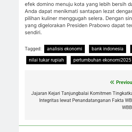
efek domino menuju kota yang lebih bersih da
Anda dapat menikmati santapan lezat deng
pilihan kuliner menggugah selera. Dengan si
yang digelorakan Presiden Prabowo dapat terwu
sendiri.
Tagged:
analisis ekonomi
bank indonesia
nilai tukar rupiah
pertumbuhan ekonomi2025
Previou
Post
navigation
Jajaran Kejari Tanjungbalai Komitmen Tingkatk
Integritas lewat Penandatanganan Fakta WB
WB