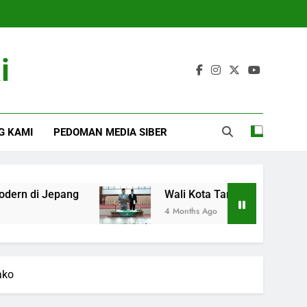
i
G KAMI
PEDOMAN MEDIA SIBER
epang
Wali Kota Tanjungbalai : Laksanakan t
4 Months Ago
ako