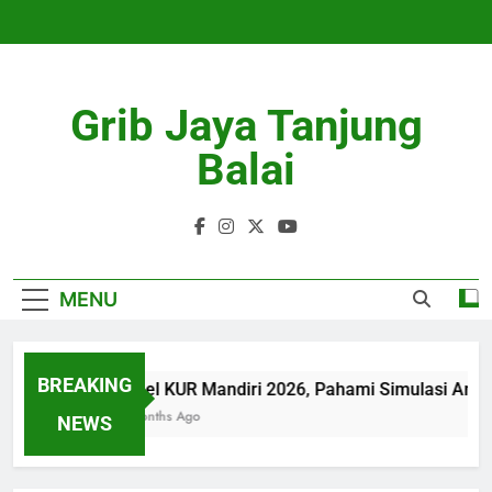
Skip
to
content
Grib Jaya Tanjung
Balai
MENU
BREAKING
Tabel KUR Mandiri 2026, Pahami Simulasi Angs
4 Months Ago
NEWS