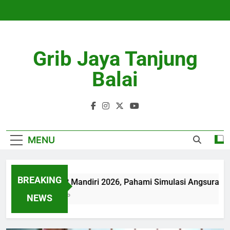
Skip
to
content
Grib Jaya Tanjung
Balai
MENU
BREAKING
Tabel KUR Mandiri 2026, Pahami Simulasi Angsuran sebelu
4 Months Ago
NEWS