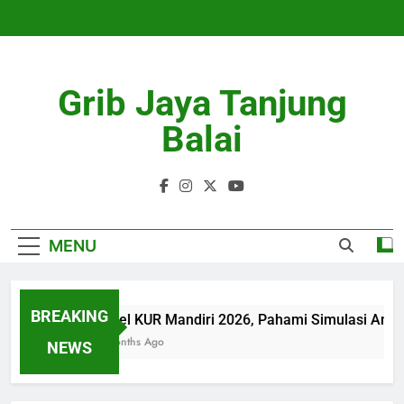
Skip
to
content
Grib Jaya Tanjung
Balai
MENU
BREAKING
Tabel KUR Mandiri 2026, Pahami Simulasi Angs
4 Months Ago
NEWS