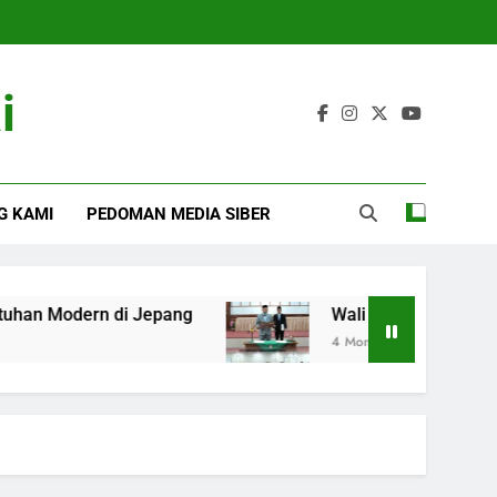
i
G KAMI
PEDOMAN MEDIA SIBER
n di Jepang
Wali Kota Tanjungbalai : Laksan
4 Months Ago