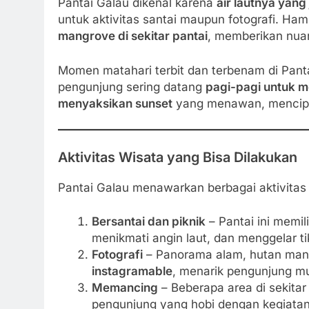
Pantai Galau dikenal karena
air lautnya yan
untuk aktivitas santai maupun fotografi. Ha
mangrove di sekitar pantai
, memberikan nuan
Momen matahari terbit dan terbenam di Pantai
pengunjung sering datang
pagi-pagi untuk m
menyaksikan sunset
yang menawan, mencipta
Aktivitas Wisata yang Bisa Dilakukan
Pantai Galau menawarkan berbagai aktivitas 
Bersantai dan piknik
– Pantai ini memil
menikmati angin laut, dan menggelar tik
Fotografi
– Panorama alam, hutan man
instagramable
, menarik pengunjung mu
Memancing
– Beberapa area di sekitar
pengunjung yang hobi dengan kegiatan 