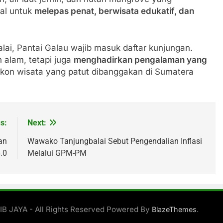
eal untuk
melepas penat, berwisata edukatif, dan
lai, Pantai Galau wajib masuk daftar kunjungan.
 alam, tetapi juga
menghadirkan pengalaman yang
ikon wisata yang patut dibanggakan di Sumatera
s:
Next:
an
Wawako Tanjungbalai Sebut Pengendalian Inflasi
.0
Melalui GPM-PM
B JAYA - All Rights Reserved Powered By
.
BlazeThemes