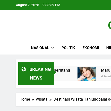
Skip
August 7, 2026
2:33:40 PM
to
content
NASIONAL
POLITIK
EKONOMI
HI
BREAKING
Angsuran sebelum Berutang
Marushima Musen:
4 Months Ago
NEWS
Home
wisata
Destinasi Wisata Tanjungbalai