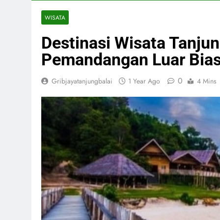
WISATA
Destinasi Wisata Tanju
Pemandangan Luar Bias
0
Gribjayatanjungbalai
1 Year Ago
4 Mins