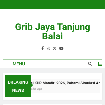
Skip
to
content
Grib Jaya Tanjung
Balai
MENU
BREAKING
Tabel KUR Mandiri 2026, Pahami Simulasi Angs
4 Months Ago
NEWS