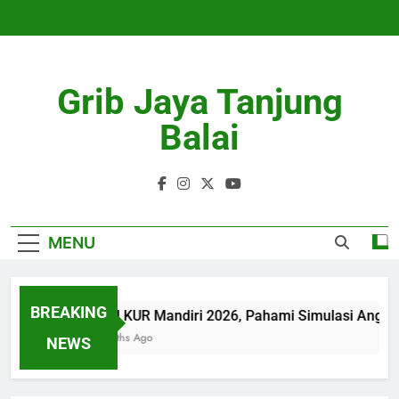
Skip
to
content
Grib Jaya Tanjung
Balai
MENU
BREAKING
Tabel KUR Mandiri 2026, Pahami Simulasi Angsu
4 Months Ago
NEWS