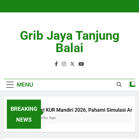
Skip
to
content
Grib Jaya Tanjung
Balai
MENU
BREAKING
Tabel KUR Mandiri 2026, Pahami Simulasi Angs
4 Months Ago
NEWS